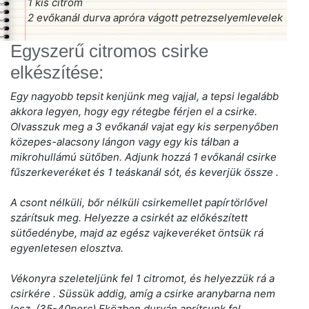
1 kis citrom
2 evőkanál durva apróra vágott petrezselyemlevelek
Egyszerű citromos csirke
elkészítése:
Egy nagyobb tepsit kenjünk meg vajjal, a tepsi legalább
akkora legyen, hogy egy rétegbe férjen el a csirke.
Olvasszuk meg a 3 evőkanál vajat egy kis serpenyőben
közepes-alacsony lángon vagy egy kis tálban a
mikrohullámú sütőben. Adjunk hozzá 1 evőkanál csirke
fűszerkeveréket és 1 teáskanál sót, és keverjük össze .
A csont nélküli, bőr nélküli csirkemellet papírtörlővel
szárítsuk meg. Helyezze a csirkét az előkészített
sütőedénybe, majd az egész vajkeveréket öntsük rá
egyenletesen elosztva.
Vékonyra szeleteljünk fel 1 citromot, és helyezzük rá a
csirkére . Süssük addig, amíg a csirke aranybarna nem
lesz. (35-40perc) Eközben durván aprítsunk fel