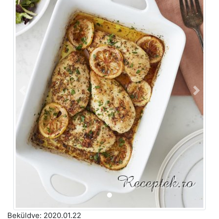
Előző
Követ
Beküldve:
2020.01.22