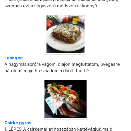
azonban ezt az egyszerű módszerrel könnyű ...
Lasagne
A hagymát apróra vágom, olajon megfuttatom, üvegesre
párolom, majd hozzáadom a darált húst é...
Csirke gyros
1. LÉPÉS A csirkemellet hosszában kettévágjuk,majd