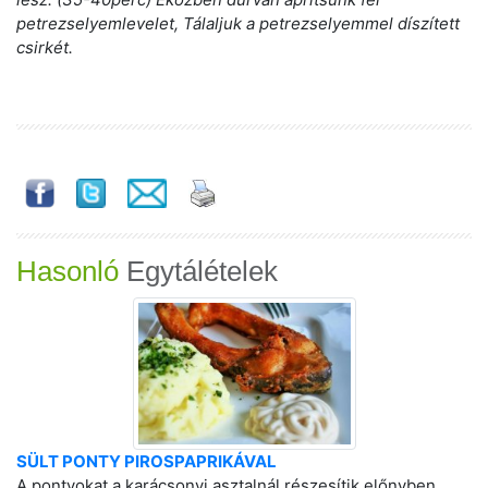
petrezselyemlevelet, Tálaljuk a petrezselyemmel díszített
csirkét.
Hasonló
Egytálételek
SÜLT PONTY PIROSPAPRIKÁVAL
A pontyokat a karácsonyi asztalnál részesítik előnyben,