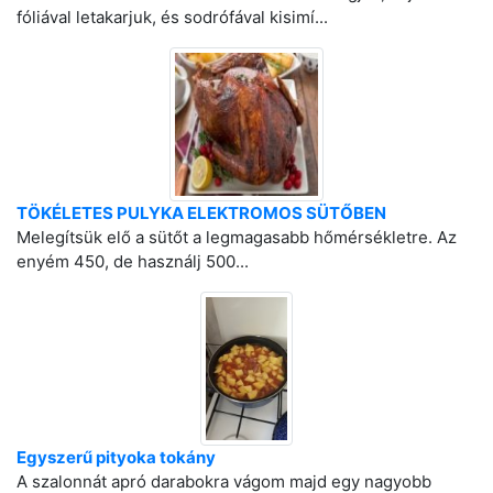
fóliával letakarjuk, és sodrófával kisimí...
TÖKÉLETES PULYKA ELEKTROMOS SÜTŐBEN
Melegítsük elő a sütőt a legmagasabb hőmérsékletre. Az
enyém 450, de használj 500...
Egyszerű pityoka tokány
A szalonnát apró darabokra vágom majd egy nagyobb