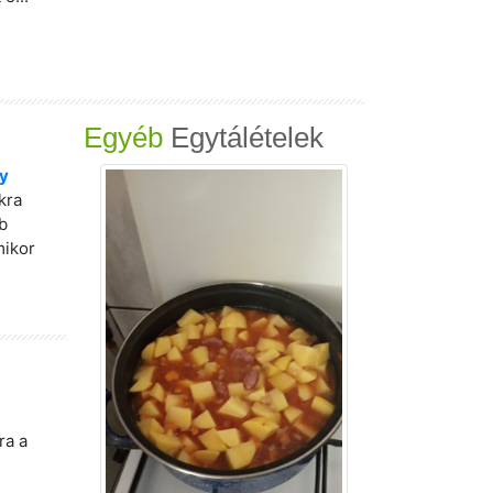
Egyéb
Egytálételek
y
kra
b
mikor
ra a