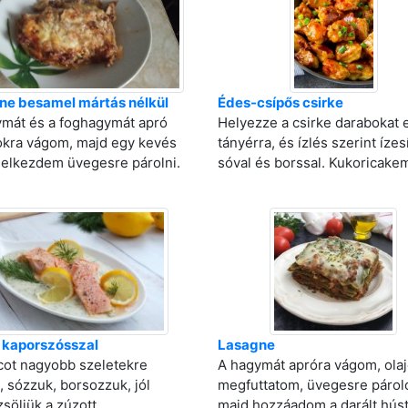
ne besamel mártás nélkül
Édes-csípős csirke
mát és a foghagymát apró
Helyezze a csirke darabokat 
okra vágom, majd egy kevés
tányérra, és ízlés szerint ízes
 elkezdem üvegesre párolni.
sóval és borssal. Kukoricakem
 kaporszósszal
Lasagne
cot nagyobb szeletekre
A hagymát apróra vágom, ola
, sózzuk, borsozzuk, jól
megfuttatom, üvegesre párol
söljük a zúzott
majd hozzáadom a darált húst 