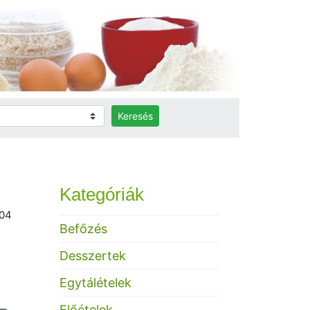
Keresés
Kategóriák
.04
Befőzés
Desszertek
Egytálételek
Előételek