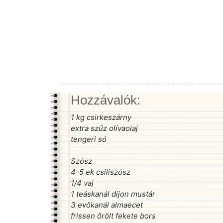
Hozzávalók:
1 kg csirkeszárny
extra szűz olívaolaj
tengeri só
Szósz
4-5 ek csiliszósz
1/4 vaj
1 teáskanál dijon mustár
3 evőkanál almaecet
frissen őrölt fekete bors