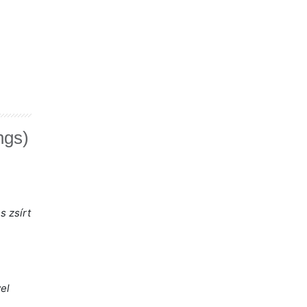
ngs)
s zsírt
vel