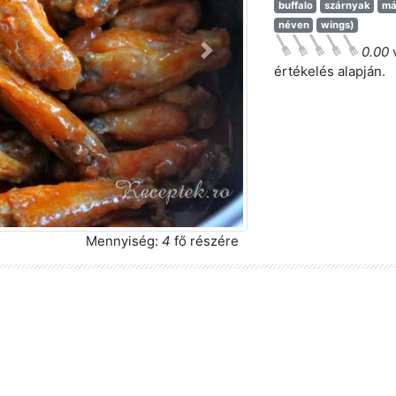
buffalo
szárnyak
má
néven
wings)
0.00
v
Következő
értékelés alapján.
Mennyiség:
4
fő részére