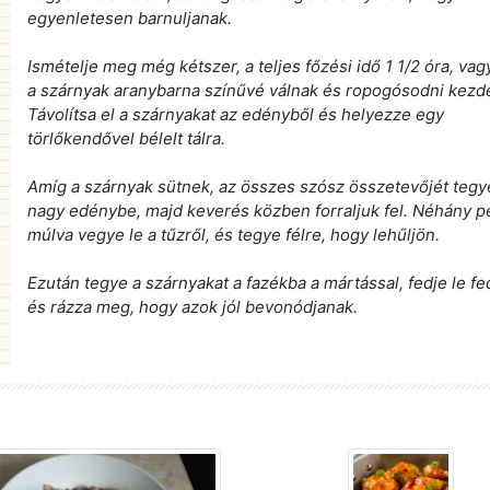
egyenletesen barnuljanak.
Ismételje meg még kétszer, a teljes főzési idő 1 1/2 óra, va
a szárnyak aranybarna színűvé válnak és ropogósodni kezd
Távolítsa el a szárnyakat az edényből és helyezze egy
törlőkendővel bélelt tálra.
Amíg a szárnyak sütnek, az összes szósz összetevőjét tegy
nagy edénybe, majd keverés közben forraljuk fel. Néhány p
múlva vegye le a tűzről, és tegye félre, hogy lehűljön.
Ezután tegye a szárnyakat a fazékba a mártással, fedje le f
és rázza meg, hogy azok jól bevonódjanak.