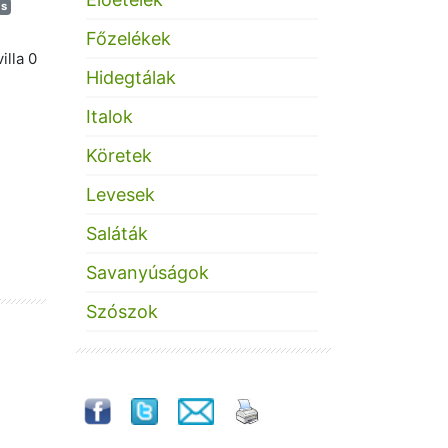
s
Főzelékek
illa 0
Hidegtálak
Italok
Köretek
Levesek
Saláták
Savanyúságok
Szószok