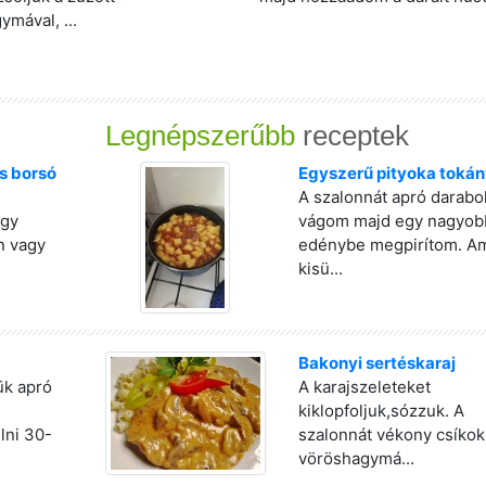
ymával, ...
Legnépszerűbb
receptek
s borsó
Egyszerű pityoka tokán
A szalonnát apró darabo
egy
vágom majd egy nagyob
n vagy
edénybe megpirítom. A
kisü...
Bakonyi sertéskaraj
jük apró
A karajszeleteket
kiklopfoljuk,sózzuk. A
lni 30-
szalonnát vékony csíkok
vöröshagymá...