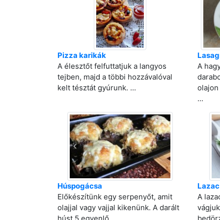
Pizza karikák
Lasag
A élesztőt felfuttatjuk a langyos
A hagy
tejben, majd a többi hozzávalóval
darab
kelt tésztát gyúrunk. ...
olajon
...
Húspogácsa
Lazac
Előkészítünk egy serpenyőt, amit
A laza
olajjal vagy vajjal kikenünk. A darált
vágjuk
húst 5 egyenlő ...
bedörz