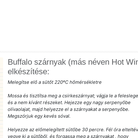
Buffalo szárnyak (más néven Hot Wi
elkészítése:
Melegítse elő a sütőt 220ºC hőmérsékletre
Mossa és tisztítsa meg a csirkeszárnyat; vágja le a feleslege
és a nem kívánt részeket. Hejezze egy nagy serpenyőbe
olívaolajat, majd helyezze el a szárnyakat a serpenyőbe.
Megszórjuk egy kevés sóval.
Helyezze az előmelegített sütőbe 30 percre. Fél óra eltelté
vegye ki a sütőből, és forgassa meg a szárnyakat , hogy