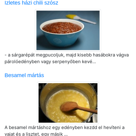
Izletes házi chili szósz
- a sárgarépát megpucoljuk, majd kisebb hasábokra vágva
párolóedényben vagy serpenyőben kevé...
Besamel mártás
A besamel mártáshoz egy edényben kezdd el hevíteni a
vajat és a lisztet, egy másik ...