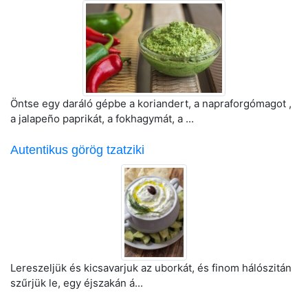
Öntse egy daráló gépbe a koriandert, a napraforgómagot ,
a jalapeño paprikát, a fokhagymát, a ...
Autentikus görög tzatziki
Lereszeljük és kicsavarjuk az uborkát, és finom hálószitán
szűrjük le, egy éjszakán á...