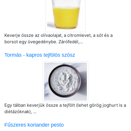
Keverje össze az olívaolajat, a citromlevet, a sót és a
borsot egy üvegedénybe. Zárófedél,...
Tormás - kapros tejfölös szósz
Egy tálban keverjük össze a tejfölt (lehet görög joghurt is a
diétázóknak), ...
Fűszeres koriander pesto