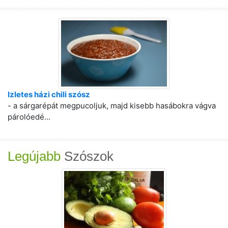
Izletes házi chili szósz
- a sárgarépát megpucoljuk, majd kisebb hasábokra vágva
párolóedé...
Legújabb
Szószok