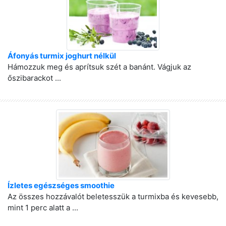
Áfonyás turmix joghurt nélkül
Hámozzuk meg és aprítsuk szét a banánt. Vágjuk az
őszibarackot ...
Ízletes egészséges smoothie
Az összes hozzávalót beletesszük a turmixba és kevesebb,
mint 1 perc alatt a ...