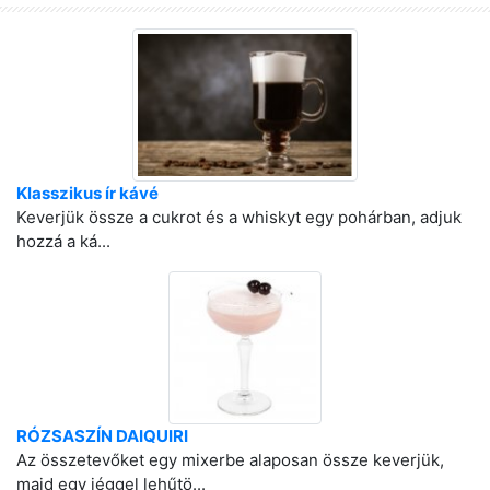
Klasszikus ír kávé
Keverjük össze a cukrot és a whiskyt egy pohárban, adjuk
hozzá a ká...
RÓZSASZÍN DAIQUIRI
Az összetevőket egy mixerbe alaposan össze keverjük,
majd egy jéggel lehűtö...