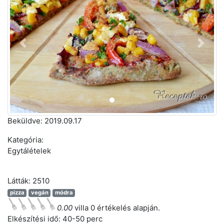
Előző
Követ
Beküldve:
2019.09.17
Kategória:
Egytálételek
Látták: 2510
pizza
vegán
módra
0.00
villa 0 értékelés alapján.
Elkészítési idő:
40-50 perc