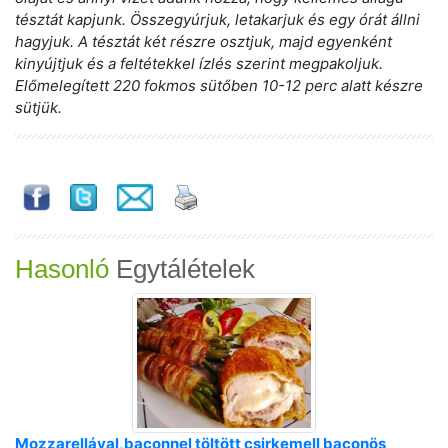
tésztát kapjunk. Összegyúrjuk, letakarjuk és egy órát állni
hagyjuk. A tésztát két részre osztjuk, majd egyenként
kinyújtjuk és a feltétekkel ízlés szerint megpakoljuk.
Előmelegített 220 fokmos sütőben 10-12 perc alatt készre
sütjük.
Hasonló
Egytálételek
Mozzarellával,baconnel töltött csirkemell baconös