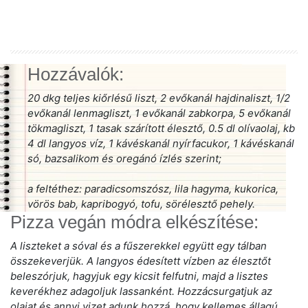
Hozzávalók:
20 dkg teljes kiőrlésű liszt, 2 evőkanál hajdinaliszt, 1/2
evőkanál lenmagliszt, 1 evőkanál zabkorpa, 5 evőkanál
tökmagliszt, 1 tasak szárított élesztő, 0.5 dl olívaolaj, kb
4 dl langyos víz, 1 kávéskanál nyírfacukor, 1 kávéskanál
só, bazsalikom és oregánó ízlés szerint;
a feltéthez: paradicsomszósz, lila hagyma, kukorica,
vörös bab, kapribogyó, tofu, sörélesztő pehely.
Pizza vegán módra elkészítése:
A liszteket a sóval és a fűszerekkel együtt egy tálban
összekeverjük. A langyos édesített vízben az élesztőt
beleszórjuk, hagyjuk egy kicsit felfutni, majd a lisztes
keverékhez adagoljuk lassanként. Hozzácsurgatjuk az
olajat és annyi vizet adunk hozzá, hogy kellemes állagú