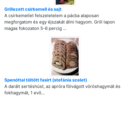
Grillezett csirkemell és sajt
A csirkemellet felszeletelem a pácba alaposan
megforgatom és egy éjszakát állni hagyom. Grill lapon
magas fokozaton 5-6 percig ...
Spenóttal töltött fasírt (stefánia szelet)
A darált sertéshúst, az apróra fölvágott vöröshagymát és
fokhagymát, 1 evő...