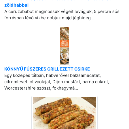
zöldbabbal
A ceruzababot megmossuk végeit levágjuk, 5 percre sós
forrásban lévő vízbe dobjuk majd jéghideg ...
KÖNNYŰ FŰSZERES GRILLEZETT CSIRKE
Egy közepes tálban, habverővel balzsamecetet,
citromlevet, olívaolajat, Dijon mustárt, barna cukrot,
Worcestershire szószt, fokhagymá...