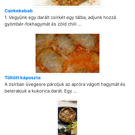
Csirkekebab
1. Vegyünk egy darált csirkét egy tálba, adjunk hozzá
gyömbér-fokhagymát és zöld chili ...
Töltött káposzta
A zsírban üvegesre pároljuk az apróra vágott hagymát és
belerakjuk a kukorica darát. Egy ...