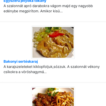
Egyszerű pityoka tokány
A szalonnát apró darabokra vágom majd egy nagyobb
edénybe megpirítom. Amikor kisü...
Bakonyi sertéskaraj
A karajszeleteket kiklopfoljuk,sózzuk. A szalonnát vékony
csíkokra a vöröshagymá...