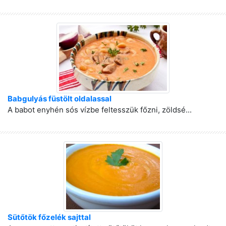
Babgulyás füstölt oldalassal
A babot enyhén sós vízbe feltesszük főzni, zöldsé...
Sütőtök főzelék sajttal