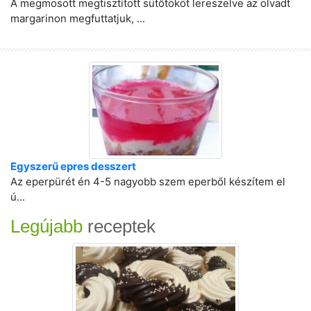
A megmosott megtisztított sütőtököt lereszelve az olvadt
margarinon megfuttatjuk, ...
Egyszerű epres desszert
Az eperpürét én 4-5 nagyobb szem eperből készítem el
ú...
Legújabb
receptek