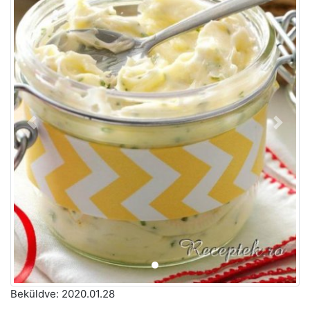
Előző
Követ
Beküldve:
2020.01.28