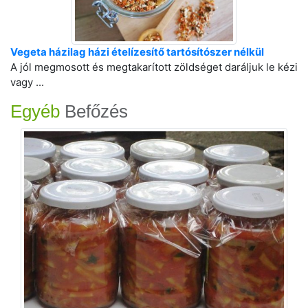
Vegeta házilag házi ételízesítő tartósítószer nélkül
A jól megmosott és megtakarított zöldséget daráljuk le kézi
vagy ...
Egyéb
Befőzés