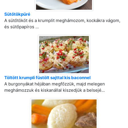
Sütőtökpüré
A sütőtököt és a krumplit meghámozom, kockákra vágom,
és sütőpapíros ...
Töltött krumpli füstölt sajttal kis baconnel
A burgonyákat héjában megfőzzük, majd melegen
meghámozzuk és kiskanállal kiszedjük a belsejé...