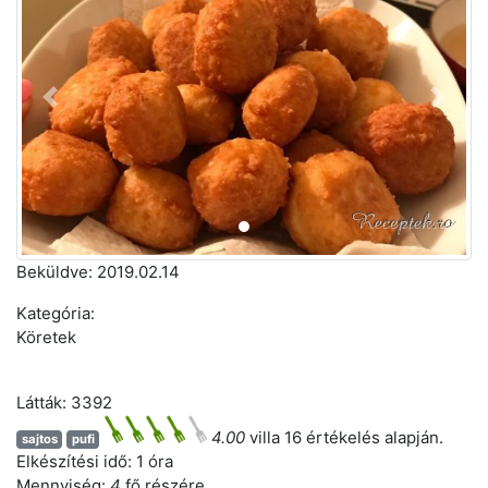
Előző
Követ
Beküldve:
2019.02.14
Kategória:
Köretek
Látták: 3392
4.00
villa 16 értékelés alapján.
sajtos
pufi
Elkészítési idő:
1 óra
Mennyiség:
4
fő részére