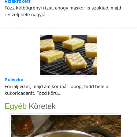
Rizskrokett
Főzz kétbögrényi rizst, ahogy máskor is szoktad, majd
reszelj bele nagyjá...
Puliszka
Forralj vizet, majd amikor már lobog, tedd bele a
kukoricadarát. Főzd körü...
Egyéb
Köretek