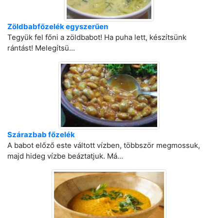
Zöldbabfőzelék egyszerűen
Tegyük fel főni a zöldbabot! Ha puha lett, készítsünk
rántást! Melegítsü...
Szárazbab főzelék
A babot előző este váltott vízben, többször megmossuk,
majd hideg vízbe beáztatjuk. Má...