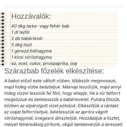
Hozzávalók:
40 dkg tarka- vagy fehér bab
1 dl tejföl
2 db babérlevél
5 dkg liszt
1 gerezd fokhagyma
1 kicsi vöröshagyma
só, ecet, cukor, pirospaprika, olaj
Szárazbab főzelék elkészítése:
A babot előző este váltott vízben, többször megmossuk,
majd hideg vízbe beáztatjuk. Másnap leszűrjük, majd annyi
hideg vízzel tesszük fel főni, hogy ellepje. Ha a víz felforrt
megsózzuk és beletesszük a babérlevelet. Puhára főzzük,
közben az elpárolgott vizet pótoljuk. Elkészítjük a rántást:
az olajat felforrósítjuk, beletesszük az apróra vágott
vöröshagymát, üvegesre dinszteljük. Hozzáadjuk a lisztet,
melyet fehéredésig pirítunk, végül belekeverjük a lereszelt