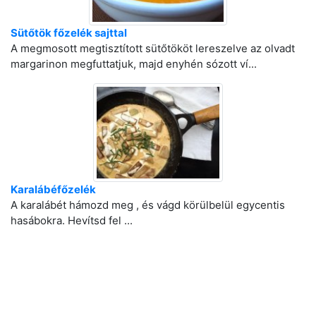
Sütőtök főzelék sajttal
A megmosott megtisztított sütőtököt lereszelve az olvadt
margarinon megfuttatjuk, majd enyhén sózott ví...
Karalábéfőzelék
A karalábét hámozd meg , és vágd körülbelül egycentis
hasábokra. Hevítsd fel ...