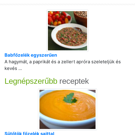
Babfőzelék egyszerűen
A hagymát, a paprikát és a zellert apróra szeleteljük és
kevés ...
Legnépszerűbb
receptek
Sütőtök főzelék sajttal