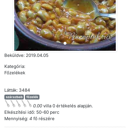
Előző
Követ
Beküldve:
2019.04.05
Kategória:
Főzelékek
Látták: 3484
szárazbab
főzelék
0.00
villa 0 értékelés alapján.
Elkészítési idő:
50-60 perc
Mennyiség:
4
fő részére