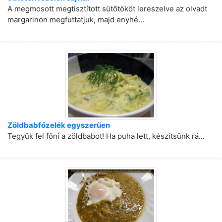
A megmosott megtisztított sütőtököt lereszelve az olvadt
margarinon megfuttatjuk, majd enyhé...
Zöldbabfőzelék egyszerűen
Tegyük fel főni a zöldbabot! Ha puha lett, készítsünk rá...