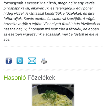
fokhagymát. Levesszük a tűzről, meghintjük egy kevés
pirospaprikával, elkeverjük, és felengedjük egy pohár
hideg vízzel. A rántással besűrítjük a főzeléket, és újra
felforraljuk. Kevés ecettel és cukorral ízesítjük. A végén
hozzákeverjük a tejfölt. Víz helyett füstölt hús főzőlevét is
használhatjuk, finomabb ízű lesz tőle a főzelék, de ebben
az esetben vigyázzunk a sózással, mert a füstölt lé eleve
sós.
Hasonló
Főzelékek